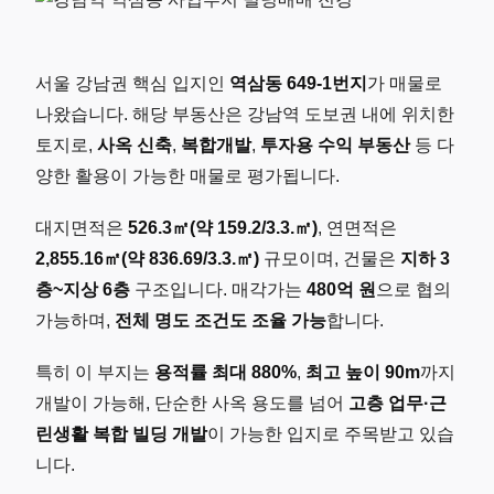
서울 강남권 핵심 입지인
역삼동 649-1번지
가 매물로
나왔습니다. 해당 부동산은 강남역 도보권 내에 위치한
토지로,
사옥 신축
,
복합개발
,
투자용 수익 부동산
등 다
양한 활용이 가능한 매물로 평가됩니다.
대지면적은
526.3㎡(약 159.2/3.3.㎡)
, 연면적은
2,855.16㎡(약 836.69/3.3.㎡)
규모이며, 건물은
지하 3
층~지상 6층
구조입니다. 매각가는
480억 원
으로 협의
가능하며,
전체 명도 조건도 조율 가능
합니다.
특히 이 부지는
용적률 최대 880%
,
최고 높이 90m
까지
개발이 가능해, 단순한 사옥 용도를 넘어
고층 업무·근
린생활 복합 빌딩 개발
이 가능한 입지로 주목받고 있습
니다.